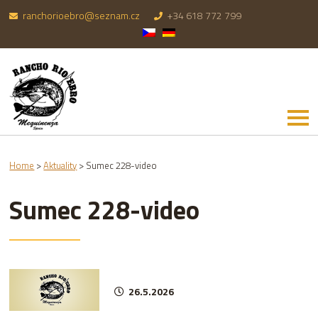
ranchorioebro@seznam.cz
+34 618 772 799
Home
>
Aktuality
>
Sumec 228-video
Sumec 228-video
26.5.2026