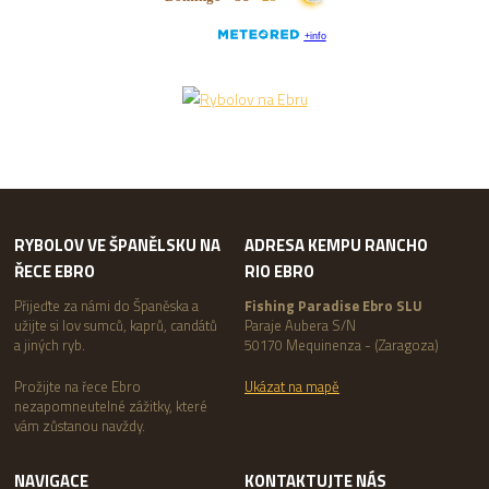
RYBOLOV VE ŠPANĚLSKU NA
ADRESA KEMPU RANCHO
ŘECE EBRO
RIO EBRO
Přijeďte za námi do Španěska a
Fishing Paradise Ebro SLU
užijte si lov sumců, kaprů, candátů
Paraje Aubera S/N
a jiných ryb.
50170 Mequinenza - (Zaragoza)
Prožijte na řece Ebro
Ukázat na mapě
nezapomneutelné zážitky, které
vám zůstanou navždy.
NAVIGACE
KONTAKTUJTE NÁS