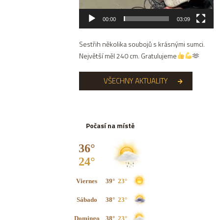
00:00
03:09
Sestřih několika soubojů s krásnými sumci.
Největší měl 240 cm. Gratulujeme
🫶
VŠECHNY AKTUALITY
Počasí na místě