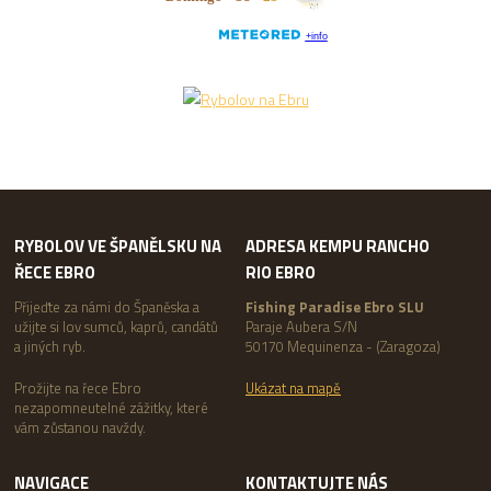
RYBOLOV VE ŠPANĚLSKU NA
ADRESA KEMPU RANCHO
ŘECE EBRO
RIO EBRO
Přijeďte za námi do Španěska a
Fishing Paradise Ebro SLU
užijte si lov sumců, kaprů, candátů
Paraje Aubera S/N
a jiných ryb.
50170 Mequinenza - (Zaragoza)
Prožijte na řece Ebro
Ukázat na mapě
nezapomneutelné zážitky, které
vám zůstanou navždy.
NAVIGACE
KONTAKTUJTE NÁS