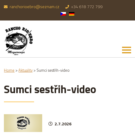
ranchorioebro@seznam.cz
+34 618 772 799
Home
>
Aktuality
>
Sumci sestřih-video
Sumci sestřih-video
2.7.2026