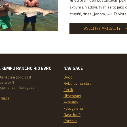
Hned první den odstartován pěkno
aktivní a hladoví. Tváří se to jak
stupňů, dnes ,,jenom,, 40. Teplot
VŠECHNY AKTUALITY
 KEMPU RANCHO RIO EBRO
NAVIGACE
Úvod
Paradise Ebro SLU
ubera S/N
Rybolov na Ebru
quinenza - (Zaragoza)
Ceník
Ubytování
a mapě
Aktuality
Fotogalerie
Naše lodě
Kontakt