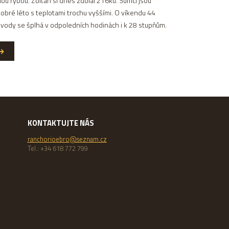
u rybou. Zoltán si dnes zdolal 216ku. Sumci jsou
o dobré léto s teplotami trochu vyššími. O víkendu 44
a vody se šplhá v odpoledních hodinách i k 28 stupňům.
KONTAKTUJTE NÁS
ranchorioebro@seznam.cz
Tel.: +34 618 772 799