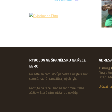
RYBOLOV VE ŠPANĚLSKU NA ŘECE
ADRESA
EBRO
Fishing 
Paraje A
Přijeďte za námi do Španěska a užijte si lov
50170 Me
sumců, kaprů, candátů a jiných ryb.
Ukázat n
Prožijte na řece Ebro nezapomneutelné
zážitky, které vám zůstanou navždy.