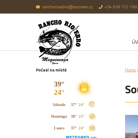
ranchorioebro@seznam.cz
+34 618 772 799
Ú
Počasí na místě
Home
So