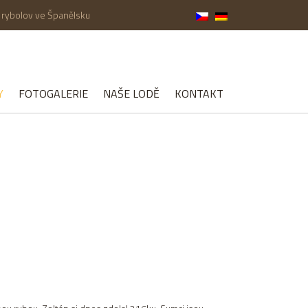
 rybolov ve Španělsku
Y
FOTOGALERIE
NAŠE LODĚ
KONTAKT